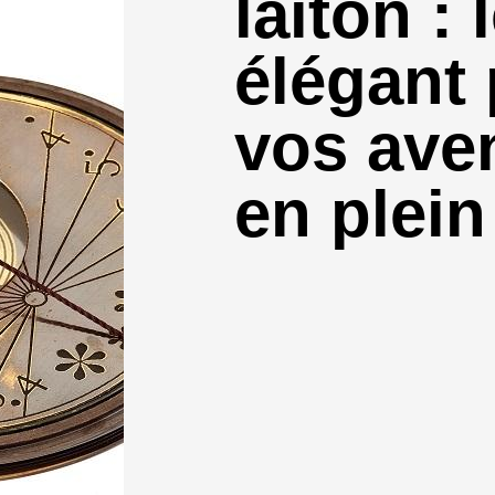
laiton : 
élégant
vos ave
en plein