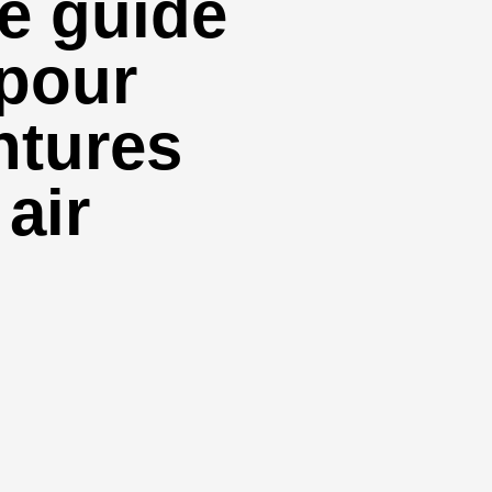
le guide
 pour
ntures
 air